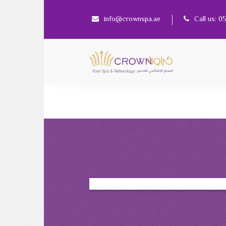
info@crownspa.ae
Call us: 